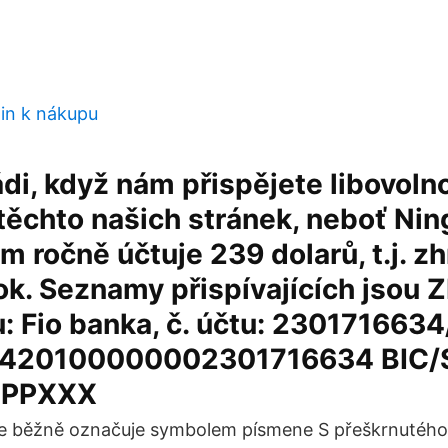
oin k nákupu
i, když nám přispějete libovoln
těchto našich stránek, neboť Ni
m ročně účtuje 239 dolarů, t.j. z
k. Seznamy přispívajících jsou Z
u: Fio banka, č. účtu: 230171663
2420100000002301716634 BIC/
CZPPXXX
se běžně označuje symbolem písmene S přeškrnutého