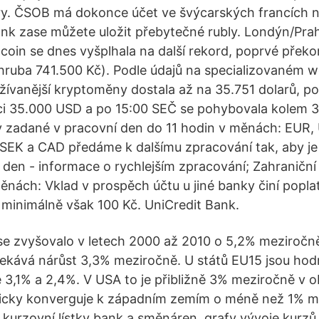
ry. ČSOB má dokonce účet ve švýcarských francích n
ank zase můžete uložit přebytečné rubly. Londýn/Pra
tcoin se dnes vyšplhala na další rekord, poprvé překo
hruba 741.500 Kč). Podle údajů na specializovaném 
žívanější kryptoměny dostala až na 35.751 dolarů, po
ici 35.000 USD a po 15:00 SEČ se pohybovala kolem 
y zadané v pracovní den do 11 hodin v měnách: EUR,
SEK a CAD předáme k dalšímu zpracování tak, aby je
ý den - informace o rychlejším zpracování; Zahraniční
ěnách: Vklad v prospěch účtu u jiné banky činí popla
 minimálně však 100 Kč. UniCredit Bank.
se zvyšovalo v letech 2000 až 2010 o 5,2% meziročně
kává nárůst 3,3% meziročně. U států EU15 jsou hod
3,1% a 2,4%. V USA to je přibližně 3% meziročně v 
cky konverguje k západním zemím o méně než 1% me
kurzovní lístky bank a směnáren, grafy vývoje kurzů