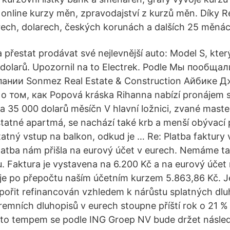
a online kurzy měn, zpravodajství z kurzů měn. Díky R
urech, dolarech, českých korunách a dalších 25 měnác
 přestat prodávat své nejlevnější auto: Model S, kter
dolarů. Upozornil na to Electrek. Podle Мы пообщ
ании Sonmez Real Estate & Construction Айбике Д
о том, как Popová kráska Rihanna nabízí pronájem
a 35 000 dolarů měsíčn V hlavní ložnici, zvané master
atné apartmá, se nachází také krb a menší obývací p
tatný vstup na balkon, odkud je … Re: Platba faktury
latba nám přišla na eurový účet v eurech. Nemáme t
. Faktura je vystavena na 6.200 Kč a na eurový účet 
je po přepočtu naším účetním kurzem 5.863,86 Kč. J
ořit refinancován vzhledem k nárůstu splatných dlu
firemních dluhopisů v eurech stoupne příští rok o 21 
mto tempem se podle ING Groep NV bude držet následuj