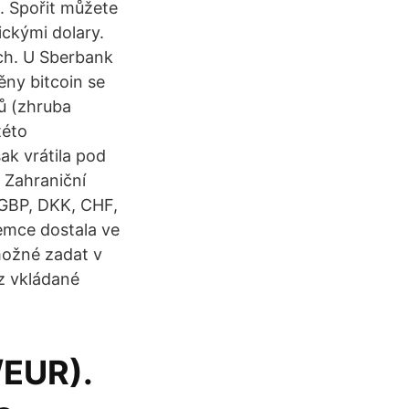
k. Spořit můžete
ickými dolary.
ch. U Sberbank
ěny bitcoin se
rů (zhruba
této
ak vrátila pod
 Zahraniční
 GBP, DKK, CHF,
emce dostala ve
 možné zadat v
z vkládané
/EUR).