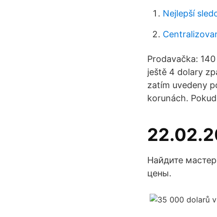
Nejlepší sled
Centralizova
Prodavačka: 140 
ještě 4 dolary zp
zatím uvedeny po
korunách. Pokud 
22.02.2
Найдите мастер
цены.