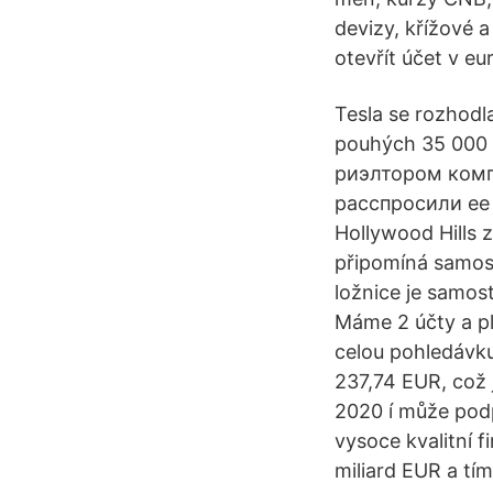
devizy, křížové 
otevřít účet v e
Tesla se rozhodla
pouhých 35 000 
риэлтором комп
расспросили ее 
Hollywood Hills z
připomíná samost
ložnice je samos
Máme 2 účty a p
celou pohledávku
237,74 EUR, což 
2020 í může podp
vysoce kvalitní 
miliard EUR a tí