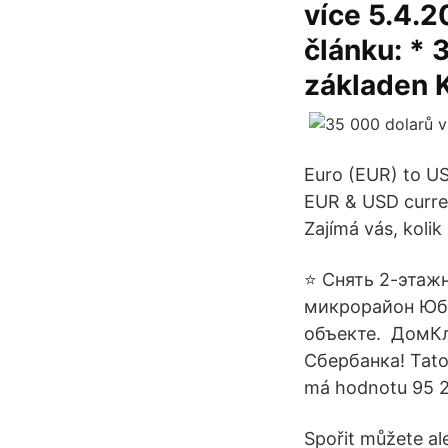
více 5.4.
článku: *
základen 
Euro (EUR) to US
EUR & USD curren
Zajímá vás, koli
⭐️ Снять 2-этаж
микрорайон Юби
объекте. ️ ДомК
Сбербанка! Tato 
má hodnotu 95 2
Spořit můžete ale