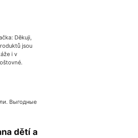
ačka: Děkuji,
produktů jsou
áže i v
poštovné.
ели. Выгодные
ana dětí a