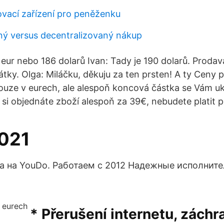
ovací zařízení pro peněženku
ný versus decentralizovaný nákup
eur nebo 186 dolarů Ivan: Tady je 190 dolarů. Prodav
átky. Olga: Miláčku, děkuju za ten prsten! A ty Ceny 
uze v eurech, ale alespoň koncová částka se Vám uk
si objednáte zboží alespoň za 39€, nebudete platit 
021
а на YouDo. Работаем с 2012 Надежные исполнит
* Přerušení internetu, záchr