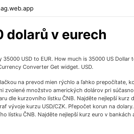
hag.web.app
 dolarů v eurech
y 35000 USD to EUR. How much is 35000 US Dollar 
Currency Converter Get widget. USD.
lačkou na prevod mien rýchlo a ľahko prepočítate, k
mi zvolené množstvo amerických dolárov pri súčasno
aru dle kurzovního lístku ČNB. Najděte nejlepší kurz
af vývoje kurzu USD/CZK. Přepočet korun na dolary. 
ího lístku ČNB. Najděte nejlepší kurz euro v bankách