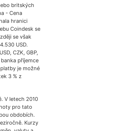
ebo britských
ha - Cena
nala hranici
webu Coindesk se
zději se však
34.530 USD.
 USD, CZK, GBP,
 banka příjemce
 platby je možné
tek 3 % z
. V letech 2010
noty pro tato
obou obdobích.
ziročně. Kurzy
 měn, valuty a