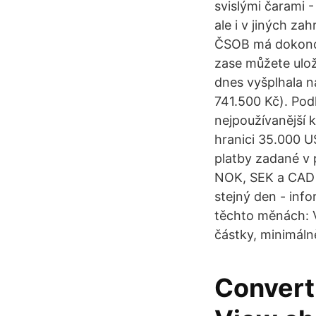
svislými čarami 
ale i v jiných za
ČSOB má dokonce
zase můžete ulož
dnes vyšplhala n
741.500 Kč). Pod
nejpoužívanější 
hranici 35.000 
platby zadané v
NOK, SEK a CAD p
stejný den - inf
těchto měnách: V
částky, minimáln
Convert