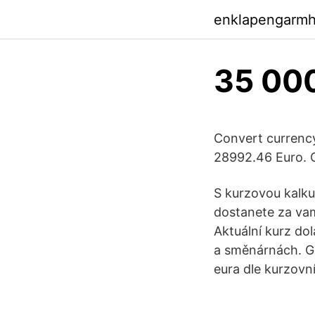
enklapengarm
35 000
Convert currenc
28992.46 Euro. 
S kurzovou kalku
dostanete za va
Aktuální kurz dol
a směnárnách. Gr
eura dle kurzovn