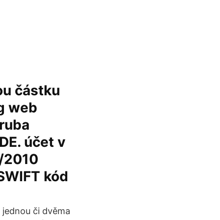
ou částku
ng web
hruba
DE. účet v
4/2010
SWIFT kód
 jednou či dvěma