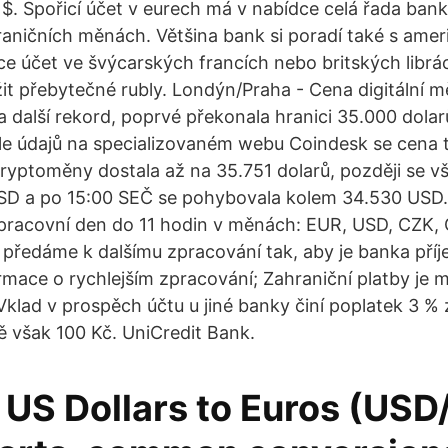
- $. Spořicí účet v eurech má v nabídce celá řada ban
hraničních měnách. Většina bank si poradí také s amer
 účet ve švýcarských francích nebo britských librá
it přebytečné rubly. Londýn/Praha - Cena digitální m
a další rekord, poprvé překonala hranici 35.000 dola
le údajů na specializovaném webu Coindesk se cena 
kryptoměny dostala až na 35.751 dolarů, později se vš
USD a po 15:00 SEČ se pohybovala kolem 34.530 USD.
 pracovní den do 11 hodin v měnách: EUR, USD, CZK,
ředáme k dalšímu zpracování tak, aby je banka příj
ormace o rychlejším zpracování; Zahraniční platby je
klad v prospěch účtu u jiné banky činí poplatek 3 % 
ě však 100 Kč. UniCredit Bank.
 US Dollars to Euros (USD