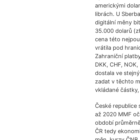
americkými dola
librách. U Sberb
digitální měny bi
35.000 dolarů (z
cena této nejpou
vrátila pod hran
Zahraniční platb
DKK, CHF, NOK, 
dostala ve stejn
zadat v těchto m
vkládané částky,
České republice 
až 2020 MMF oče
období průměrně 
ČR tedy ekonomi
měn, kurzy ČNB, 