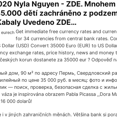
2020 Nyla Nguyen - ZDE. Mnohem 
 35.000 dětí zachráněno z podze
Kabaly Uvedeno ZDE…
Get immediate free currency rates and curre
for 34 currencies from central bank rates. C
 Dollar (USD) Convert 35000 Euro (EUR) to US Dollar
cy exchange rates, price history, news and money t
k českých korun dostanete za 35000 eur ? Odpověď na
ный дом, 90 м² по адресу Пермь, Свердловский ра
лейный по цене 35 000 руб. в месяц: фото и инф
лик — поиск, проверка, безопасная сделка с жиль
váza je inspirována obrazem Pabla Picassa ,,Dora Maa
16 000 dolarů!
 i v jiných zahraničních měnách. Většina bank si pora