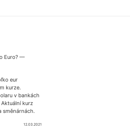
to Euro? —
oľko eur
m kurze.
 dolaru v bankách
Aktuální kurz
 a směnárnách.
12.03.2021