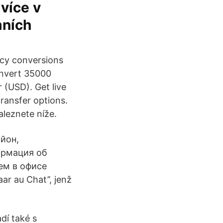
více v
mních
ncy conversions
onvert 35000
 (USD). Get live
ransfer options.
leznete níže.
йон,
ормация об
ем в офисе
r au Chat’’, jenž
dí také s