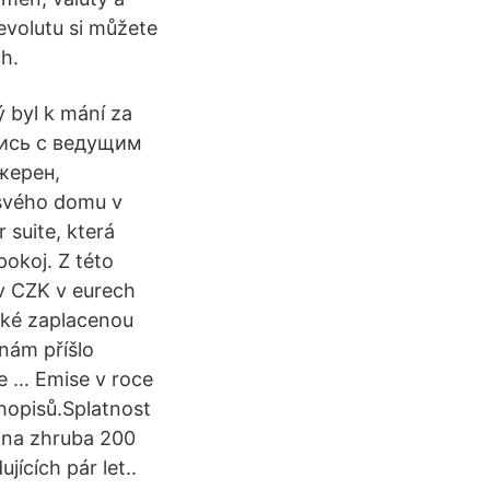
evolutu si můžete
h.
ý byl k mání za
ались с ведущим
жерен,
 svého domu v
 suite, která
okoj. Z této
 v CZK v eurech
aké zaplacenou
nám příšlo
e … Emise v roce
hopisů.Splatnost
% na zhruba 200
ících pár let..