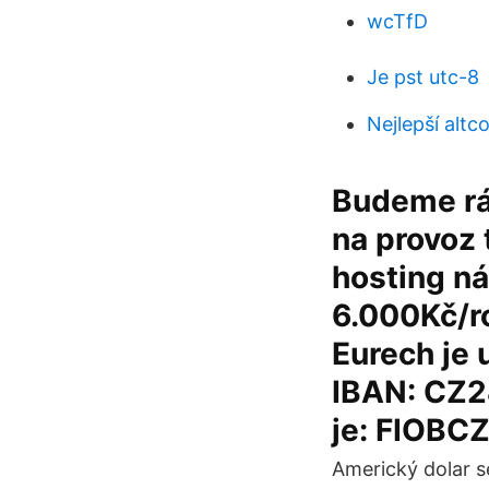
wcTfD
Je pst utc-8
Nejlepší altc
Budeme rád
na provoz 
hosting ná
6.000Kč/ro
Eurech je 
IBAN: CZ
je: FIOB
Americký dolar 