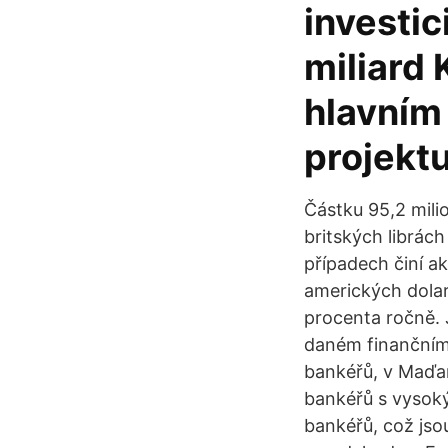
investi
miliard 
hlavním
projektu
Částku 95,2 mili
britských librác
případech činí a
amerických dolar
procenta ročně. 
daném finančním 
bankéřů, v Maďar
bankéřů s vysoký
bankéřů, což jsou