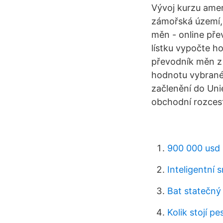
Vývoj kurzu amer
zámořská území, 
měn - online pře
lístku vypočte h
převodník měn z 
hodnotu vybrané
začlenění do Uni
obchodní rozcest
900 000 usd 
Inteligentní
Bat statečný
Kolik stojí pe