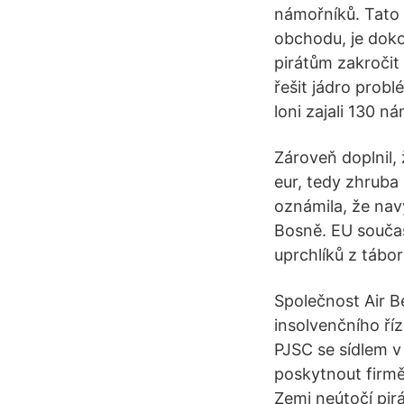
námořníků. Tato 
obchodu, je doko
pirátům zakročit
řešit jádro probl
loni zajali 130 n
Zároveň doplnil,
eur, tedy zhruba
oznámila, že nav
Bosně. EU součas
uprchlíků z tábor
Společnost Air Be
insolvenčního říz
PJSC se sídlem v
poskytnout firmě 
Zemi neútočí pirá