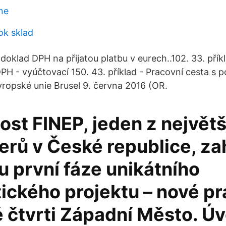
ne
ok sklad
doklad DPH na přijatou platbu v eurech..102. 33. přík
DPH - vyúčtovací 150. 43. příklad - Pracovní cesta s 
Evropské unie Brusel 9. června 2016 (OR.
st FINEP, jeden z největ
rů v České republice, zah
 první fáze unikátního
tického projektu – nové p
 čtvrti Západní Město. Ú