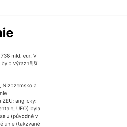
nie
738 mld. eur. V
 bylo výraznější
o, Nizozemsko a
nie
 ZEU; anglicky:
ntale, UEO) byla
uselu (původně v
ké unie (takzvané