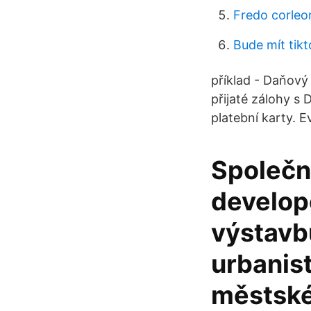
Fredo corleo
Bude mít tikt
příklad - Daňový 
přijaté zálohy s 
platební karty. 
Společno
develope
výstavbu
urbanis
městské