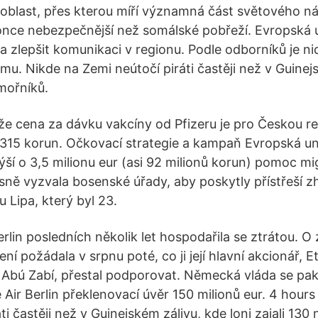
oblast, přes kterou míří významná část světového 
nce nebezpečnější než somálské pobřeží. Evropská u
 a zlepšit komunikaci v regionu. Podle odborníků je n
ému. Nikde na Zemi neútočí piráti častěji než v Guinej
ámořníků.
 že cena za dávku vakcíny od Pfizeru je pro Českou re
 315 korun. Očkovací strategie a kampaň Evropská un
ýší o 3,5 milionu eur (asi 92 milionů korun) pomoc m
ně vyzvala bosenské úřady, aby poskytly přístřeší z
u Lipa, který byl 23.
rlin posledních několik let hospodařila se ztrátou. O 
ení požádala v srpnu poté, co ji její hlavní akcionář, 
 Abú Zabí, přestal podporovat. Německá vláda se pa
Air Berlin překlenovací úvěr 150 milionů eur. 4 hours
ti častěji než v Guinejském zálivu, kde loni zajali 130