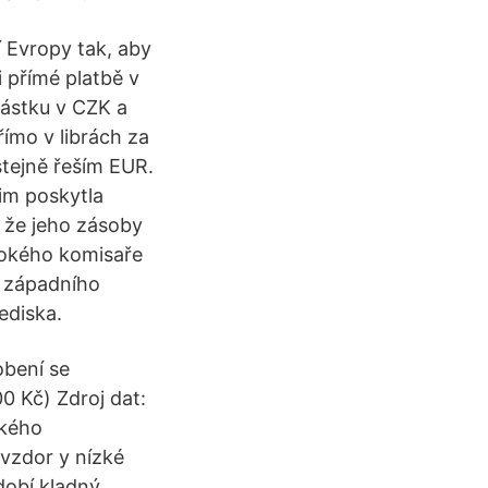
í Evropy tak, aby
 přímé platbě v
částku v CZK a
ímo v librách za
stejně řeším EUR.
jim poskytla
, že jeho zásoby
sokého komisaře
n západního
ediska.
obení se
00 Kč) Zdroj dat:
ského
vzdor y nízké
dobí kladný