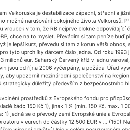
m Velkoruska je destabilizace západní, střední a jižn
no možné narušování pokojného života Velkorusů. Při
u vroubek v tom, že RB nejprve blokne odpovídající 
BP, chce na to myslet. Převádím si tam peníze buď př
ž je lepší kurz, převedu si tam z korun větší obnos, 
 pro tyto uprchlíky dárcem číslo jedna. Od roku 1993 
3 milionů eur. Saharský Červený kříž v lednu varoval
vin jsou od října 2006 vyčerpány, a požádal Úřad vy
y, aby upozornil mezinárodní společenství na Regio
U strategicky důležitý především z bezpečnostního hl
uvolnění prostředků z Evropského fondu pro přizpůs
kladě žádo 150 Kč 1), jinak 1 % (min. 150 Kč, max. 1 0
: 1) jedná se o převody zemí Evropské unie a Evrop
rostoru v eurech do částky 12 500 EUR v … (150) Na
vářelo výrobní odvětví Unie v celém posuzovaném ob