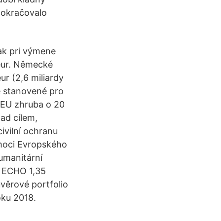
pokračovalo
ak pri výmene
eur. Německé
r (2,6 miliardy
ie stanovené pro
v EU zhruba o 20
ad cílem,
ivilní ochranu
moci Evropského
humanitární
m ECHO 1,35
věrové portfolio
oku 2018.