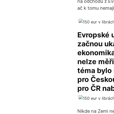
na odchodu z Evr
ač k tomu nemají
Evropské u
začnou uka
ekonomika
nelze měři
téma bylo
pro Českou
pro ČR nab
Nikde na Zemi neú