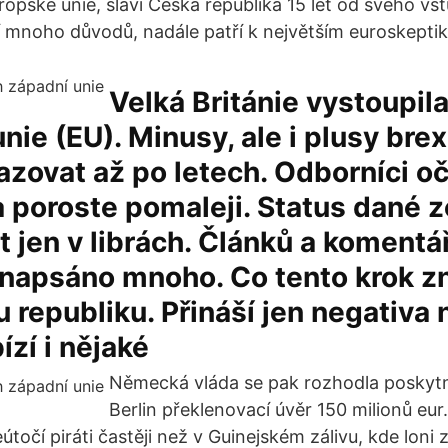
opské unie, slaví Česká republika 15 let od svého vst
 mnoho důvodů, nadále patří k největším euroskepti
Velká Británie vystoupila
nie (EU). Minusy, ale i plusy brex
zovat až po letech. Odborníci oč
 poroste pomaleji. Status dané 
t jen v librách. Článků a komentá
 napsáno mnoho. Co tento krok 
 republiku. Přináší jen negativa
ízí i nějaké
Německá vláda se pak rozhodla poskytn
Berlin překlenovací úvěr 150 milionů eur
točí piráti častěji než v Guinejském zálivu, kde loni z