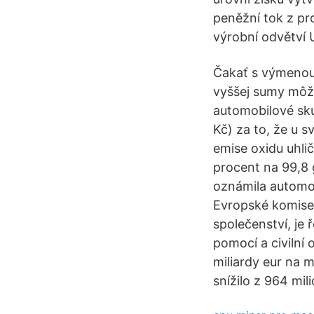
peněžní tok z pr
výrobní odvětví U
Čakať s výmenou 
vyššej sumy môže
automobilové sku
Kč) za to, že u s
emise oxidu uhlič
procent na 99,8 
oznámila automob
Evropské komise
společenství, je 
pomocí a civilní
miliardy eur na 
snížilo z 964 mi