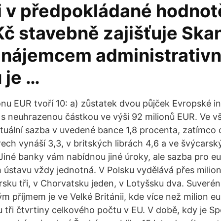
ci v předpokládané hodnot
Kč stavebně zajišťuje Ska
 nájemcem administrativní
 je …
onu EUR tvoří 10: a) zůstatek dvou půjček Evropské in
h s neuhrazenou částkou ve výši 92 milionů EUR. Ve v
ktuální sazba v uvedené bance 1,8 procenta, zatímco
ech vynáší 3,3, v britských librách 4,6 a ve švýcarsk
Jiné banky vám nabídnou jiné úroky, ale sazba pro e
ústavu vždy jednotná. V Polsku vydělává přes milion
sku tři, v Chorvatsku jeden, v Lotyšsku dva. Suverén
m příjmem je ve Velké Británii, kde více než milion e
 tři čtvrtiny celkového počtu v EU. V době, kdy je Sp