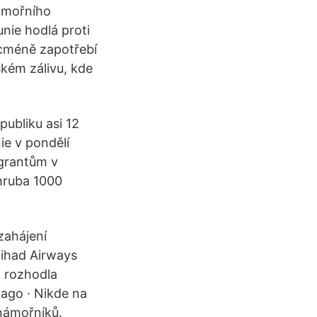
námořního
nie hodlá proti
icméně zapotřebí
ském zálivu, kde
publiku asi 12
ie v pondělí
igrantům v
hruba 1000
zahájení
Etihad Airways
k rozhodla
 ago · Nikde na
 námořníků.