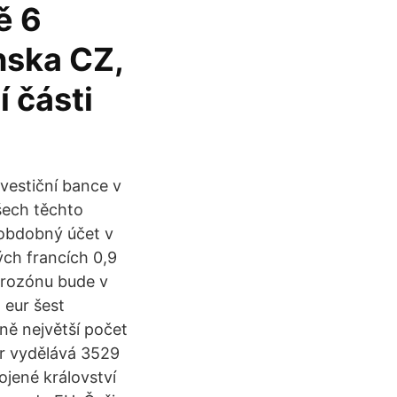
ě 6
nska CZ,
 části
vestiční bance v
šech těchto
 obdobný účet v
ých francích 0,9
urozónu bude v
 eur šest
ně největší počet
ur vydělává 3529
ojené království