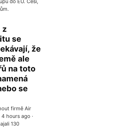
upu do EU. Češi,
kům.
 z
itu se
ekávají, že
země ale
řů na toto
znamená
 nebo se
out firmě Air
. 4 hours ago ·
ajali 130