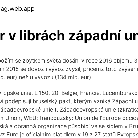
hag.web.app
r v librách západní u
ožím se zbytkem světa dosáhl v roce 2016 objemu 3 
m 2015 se dovoz i vývoz zvýšil, přičemž toto zvýšení
d. eur) než u vývozu (134 mld. eur).
vropské unie, L 150, 20. Belgie, Francie, Lucembursk
ví podepisují bruselský pakt, kterým vzniká Západní u
ápadoevropské unie ). Západoevropská unie (zkratka
 Union, WEU; francouzsky: Union de l'Europe occide
ská a obranná organizace působící ve se sídlem v Br
z Euro je oficiálním platidlem v 19 z 27 států Evrops