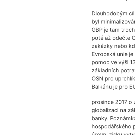
Dlouhodobým cíle
byl minimalizová
GBP je tam troch
poté až odečte G
zakázky nebo kdy
Evropská unie je
pomoc ve výši 13
základních potra
OSN pro uprchlík
Balkánu je pro E
prosince 2017 o 
globalizaci na zá
banky. Poznámka
hospodářského p
úrovni zisku vyt