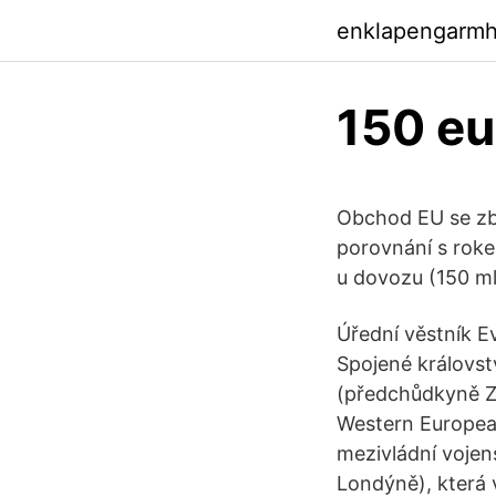
enklapengarm
150 eu
Obchod EU se zb
porovnání s roke
u dovozu (150 ml
Úřední věstník E
Spojené královst
(předchůdkyně Z
Western European
mezivládní vojen
Londýně), která v