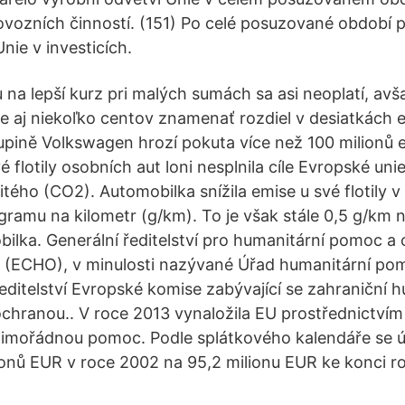
ovozních činností. (151) Po celé posuzované období 
nie v investicích.
na lepší kurz pri malých sumách sa asi neoplatí, avš
 aj niekoľko centov znamenať rozdiel v desiatkách 
pině Volkswagen hrozí pokuta více než 100 milionů eu
vé flotily osobních aut loni nesplnila cíle Evropské un
itého (CO2). Automobilka snížila emise u své flotily 
gramu na kilometr (g/km). To je však stále 0,5 g/km n
ilka. Generální ředitelství pro humanitární pomoc a c
 (ECHO), v minulosti nazývané Úřad humanitární po
ředitelství Evropské komise zabývající se zahraniční 
 ochranou.. V roce 2013 vynaložila EU prostřednictví
mimořádnou pomoc. Podle splátkového kalendáře se ú
lionů EUR v roce 2002 na 95,2 milionu EUR ke konci r