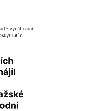
lad - Vyúčtování
poskytnutím
ších
ájil
ražské
vodní