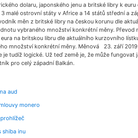
ického dolaru, japonského jenu a britské libry k euru
3 malé ostrovní státy v Africe a 14 států střední a z
vodník měn z britské libry na českou korunu dle aktu
odnotu vybraného množství konkrétní měny. Převod 
eura na britskou libru dle aktuálního kurzovního líst
ho množství konkrétní měny. Měnová 23. září 2019
e je tudíž logické. Už teď země je, že může fungovat 
ník pro celý západní Balkán.
na aud
 smlouvy monero
 prohlížeč
s shiba inu