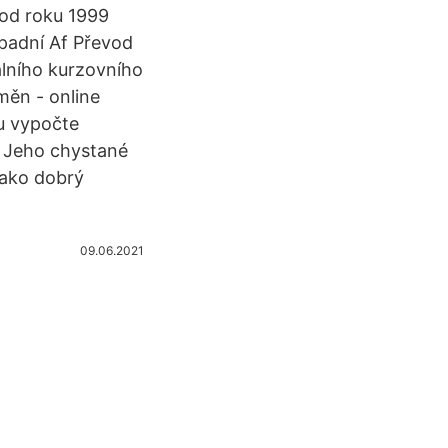
 od roku 1999
ápadní Af Převod
álního kurzovního
měn - online
ku vypočte
 Jeho chystané
jako dobrý
09.06.2021