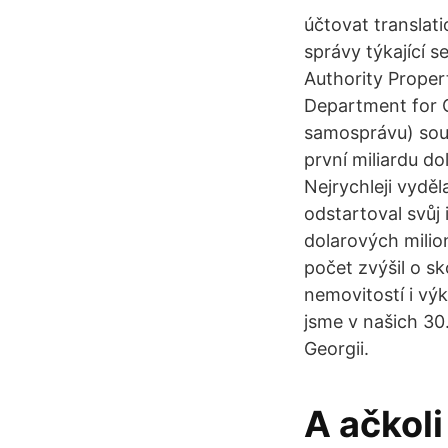
účtovat translati
správy týkající 
Authority Proper
Department for 
samosprávu) sou
první miliardu do
Nejrychleji vyděl
odstartoval svůj 
dolarových milion
počet zvýšil o s
nemovitostí i vý
jsme v našich 30
Georgii.
A ačkoli