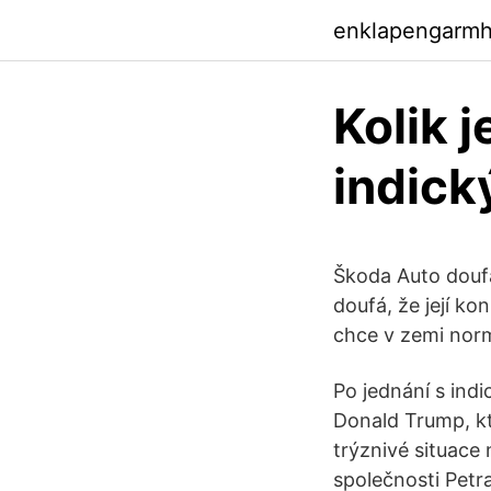
enklapengarm
Kolik 
indick
Škoda Auto doufá
doufá, že její ko
chce v zemi norm
Po jednání s ind
Donald Trump, kt
trýznivé situace 
společnosti Petr