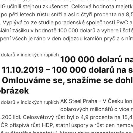
OIG učinili stejnou zkušenost. Celková hodnota majet
 po pěti letech růstu snížila asi o čtyři procenta na 8,
č). Vyplývá to ze studie poradenské společnosti PwC a
iální zásilku v hodnotě 100 000 dolarů a vybere i šofé
ení všech je ráno v den odjezdu kamión pryč a s ním
100 000 dolarů na
11.10.2019 – 100 000 dolarů na s
 Omlouváme se, snažíme se doh
obrázek
AK Steel Praha - V Česku lon
dolarových milionářů o více
200 lidí. Celosvětový růst byl o 4,9 procenta na 15,4
ČR přispívá růst HDP, státní úspory a růst cen nemov