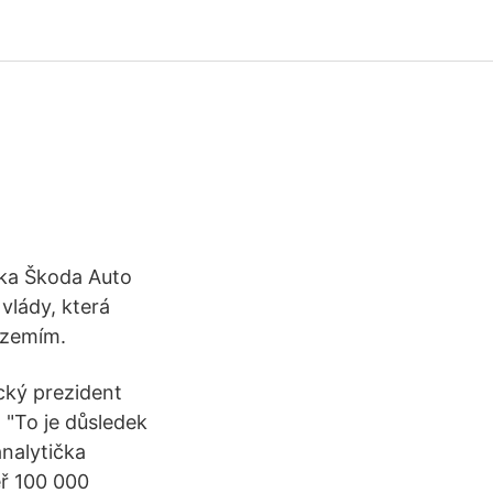
ilka Škoda Auto
 vlády, která
 zemím.
cký prezident
 "To je důsledek
analytička
ěř 100 000