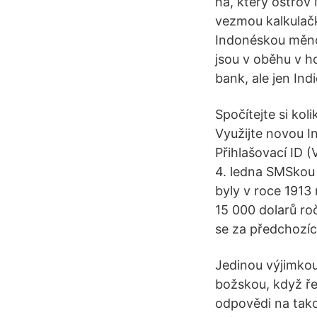
na, který ostrov 
vezmou kalkulačku
Indonéskou měno
jsou v oběhu v h
bank, ale jen Indi
Spočítejte si ko
Využijte novou I
Přihlašovací ID (
4. ledna SMSkou 
byly v roce 1913
15 000 dolarů roč
se za předchozích
Jedinou výjimkou
božskou, když ře
odpovědi na takové