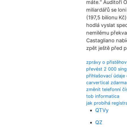
máte.“ Auditoři 
miliardářů se loni
(197,5 bilionu K
hodlá vyslat spec
nemilému překvap
Castagliano nab
zpět ještě před 
zprávy o přistěhova
převést 2 000 sing
přihlašovací údaje
carvertical zdarma
změnit telefonní čí
tob informatica
jak probíhá regist
QTVy
QZ