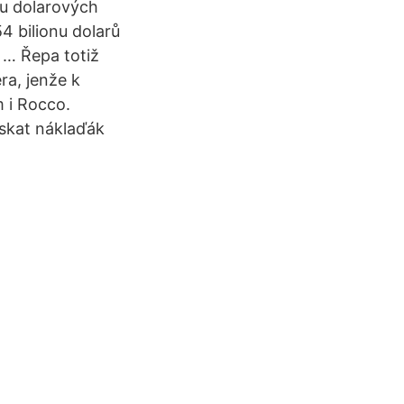
ku dolarových
54 bilionu dolarů
 … Řepa totiž
ra, jenže k
 i Rocco.
skat náklaďák