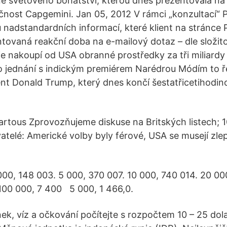
ě světového bohatství, kterou dnes prezentovala na
čnost Capgemini. Jan 05, 2012 V rámci „konzultací“ P
 nadstandardních informací, které klient na stránce P
tovaná reakční doba na e-mailový dotaz – dle složit
ie nakoupí od USA obranné prostředky za tři miliardy
Po jednání s indickým premiérem Narédrou Módím to řek
nt Donald Trump, který dnes končí šestatřicetihodi
artous Zprovozňujeme diskuse na Britských listech; 10
atelé: Americké volby byly férové, USA se musejí zlep
 000, 148 003. 5 000, 370 007. 10 000, 740 014. 20 00
100 000, 7 400 5 000, 1 466,0.
ek, víz a očkování počítejte s rozpočtem 10 – 25 dola