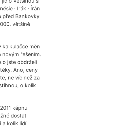
jídlo Většinou si
ésie · Irák · Írán
p před Bankovky
000. většině
v kalkulačce měn
a novým řešením.
lo jste obdrželi
otéky. Ano, ceny
te, ne víc než za
tihnou, o kolik
 2011 kápnul
ožné dostat
a kolik lidí