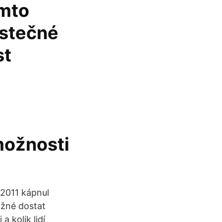
omto
ástečné
st
možnosti
 2011 kápnul
ožné dostat
a kolik lidí