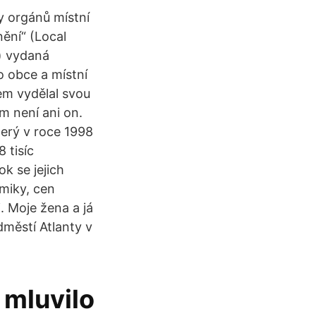
by orgánů místní
ění“ (Local
) vydaná
 obce a místní
m vydělal svou
em není ani on.
terý v roce 1998
 tisíc
k se jejich
miky, cen
. Moje žena a já
dměstí Atlanty v
e mluvilo