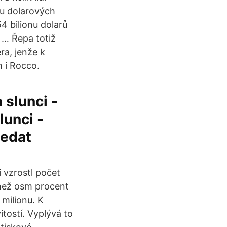
ku dolarových
54 bilionu dolarů
 … Řepa totiž
ra, jenže k
 i Rocco.
 slunci -
lunci -
ledat
i vzrostl počet
 než osm procent
 milionu. K
itostí. Vyplývá to