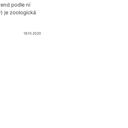
rend podle ní
y) je zoologická
18.10.2020