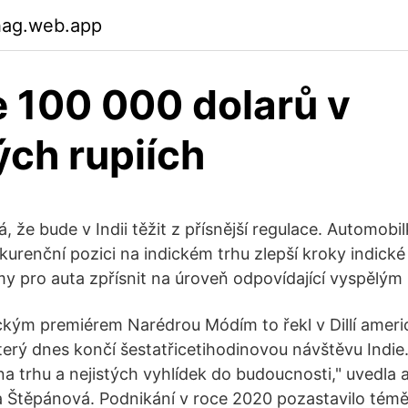
hag.web.app
je 100 000 dolarů v
ých rupiích
, že bude v Indii těžit z přísnější regulace. Automob
nkurenční pozici na indickém trhu zlepší kroky indické
y pro auta zpřísnit na úroveň odpovídající vyspělým
ickým premiérem Narédrou Módím to řekl v Dillí ameri
erý dnes končí šestatřicetihodinovou návštěvu Indie.
na trhu a nejistých vyhlídek do budoucnosti," uvedla 
a Štěpánová. Podnikání v roce 2020 pozastavilo tém