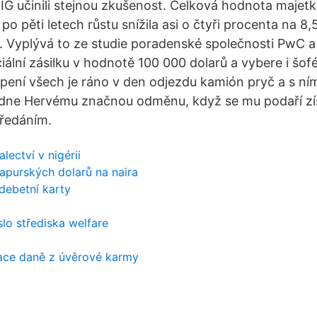
OIG učinili stejnou zkušenost. Celková hodnota majet
 po pěti letech růstu snížila asi o čtyři procenta na 8,
č). Vyplývá to ze studie poradenské společnosti PwC a
iální zásilku v hodnotě 100 000 dolarů a vybere i šofé
ení všech je ráno v den odjezdu kamión pryč a s ním
ídne Hervému značnou odměnu, když se mu podaří zí
předáním.
lectví v nigérii
apurských dolarů na naira
 debetní karty
slo střediska welfare
race daně z úvěrové karmy