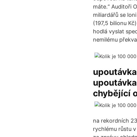
máte.“ Auditoři 
miliardářů se loni
(197,5 bilionu K
hodlá vyslat spec
nemilému překvap
upoutávka 
upoutávka
chybějící 
na rekordních 23.
rychlému růstu v 