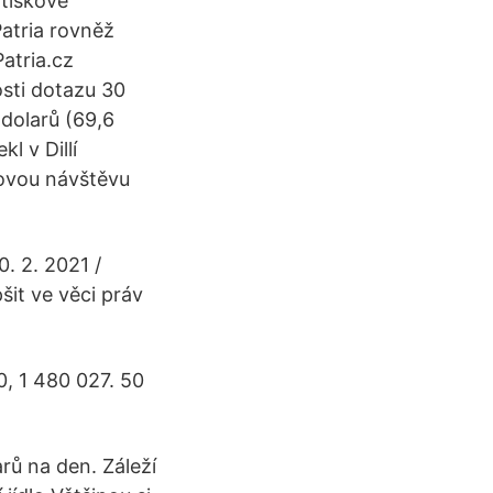
 tiskové
atria rovněž
atria.cz
osti dotazu 30
 dolarů (69,6
l v Dillí
novou návštěvu
. 2. 2021 /
šit ve věci práv
0, 1 480 027. 50
rů na den. Záleží