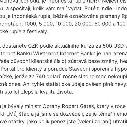
Měnová jednotka je indonéská rupie (IDR). Nejlevnější 
 a spočítají, kolik vám mají vydat. Poté t Indie · Indon
u je Indonéská rupie, běžně označována písmeny R
odnotách: 1000, 5 000, 10 000, 20 000, 50 000 a 100 
cké rupie a festivaly.
lik dostanete CZK podle aktuálního kurzu za 500 USD 
nternet Banku Wüstenrot Internet Banka je nahrazen
Vaše původní klientské číslo) zůstává beze změny, hes
Portál pro klienty a poradce Stavební spoření a hyp
 nízké, jenže za 740 dolarů ročně si toho moc nekoupí
ně dnes. Ani tyhle statistické údaje ovšem plně nevys
 sto let zlepšila kvalita života.
 je bývalý ministr Obrany Robert Gates, který v roce
kl: „Můj štáb a já jsme se dozvěděli, že je téměř nem
 otázky, jako kolik peněz jste (velení zbraní) utratili 