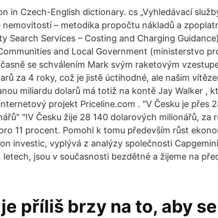
on in Czech-English dictionary. cs „Vyhledávací služ
se nemovitostí – metodika propočtu nákladů a zpoplatn
ty Search Services – Costing and Charging Guidance
Communities and Local Government (ministerstvo pro
časně se schválením Mark svým raketovým vzestupe
larů za 4 roky, což je jistě úctihodné, ale našim vítěz
anou miliardu dolarů má totiž na kontě Jay Walker , k
internetový projekt Priceline.com . "V Česku je přes 28
ářů" "!V Česku žije 28 140 dolarových milionářů, za ro
koro 11 procent. Pomohl k tomu především růst ekono
kon investic, vyplývá z analýzy společnosti Capgemini
. letech, jsou v současnosti bezdětné a žijeme na pře
 je příliš brzy na to, aby s