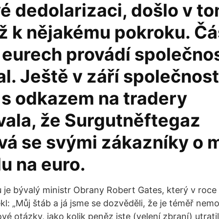
é dedolarizaci, došlo v t
iž k nějakému pokroku. Č
v eurech provádí společno
l. Ještě v září společnost
 s odkazem na tradery
vala, že Surgutněftegaz
vá se svými zákazníky o 
u na euro.
 je bývalý ministr Obrany Robert Gates, který v roce
kl: „Můj štáb a já jsme se dozvěděli, že je téměř nem
 otázky, jako kolik peněz jste (velení zbraní) utratili 