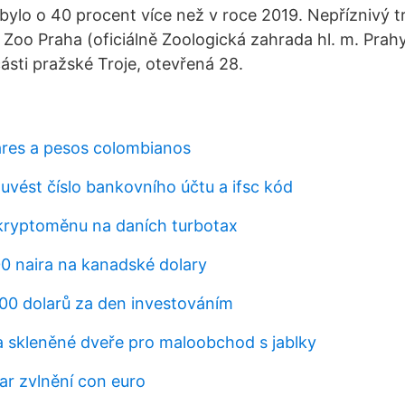
 bylo o 40 procent více než v roce 2019. Nepříznivý t
. Zoo Praha (oficiálně Zoologická zahrada hl. m. Prah
ásti pražské Troje, otevřená 28.
ares a pesos colombianos
uvést číslo bankovního účtu a ifsc kód
 kryptoměnu na daních turbotax
0 naira na kanadské dolary
100 dolarů za den investováním
na skleněné dveře pro maloobchod s jablky
r zvlnění con euro