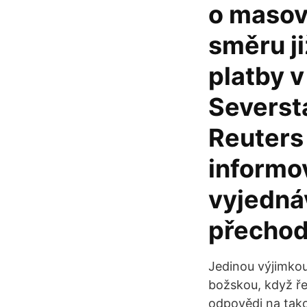
o masov
směru j
platby 
Seversta
Reuters
informo
vyjedná
přechod
Jedinou výjimkou
božskou, když ře
odpovědi na takové