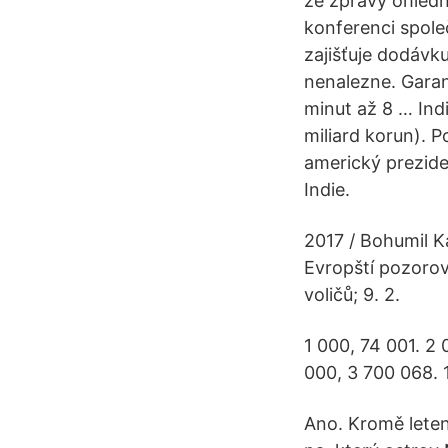
ze zprávy ohledn
konferenci spole
zajišťuje dodávku
nenalezne. Garan
minut až 8 … Ind
miliard korun). 
americký prezide
Indie.
2017 / Bohumil K
Evropští pozorov
voličů; 9. 2.
1 000, 74 001. 2
000, 3 700 068. 
Ano. Kromě leten