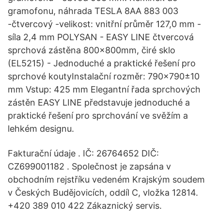
gramofonu, náhrada TESLA 8AA 883 003
-čtvercový -velikost: vnitřní průměr 127,0 mm -
síla 2,4 mm POLYSAN - EASY LINE čtvercová
sprchová zástěna 800x800mm, čiré sklo
(EL5215) - Jednoduché a praktické řešení pro
sprchové koutyInstalační rozměr: 790x790±10
mm Vstup: 425 mm Elegantní řada sprchových
zástěn EASY LINE představuje jednoduché a
praktické řešení pro sprchování ve svěžím a
lehkém designu.
Fakturační údaje . IČ: 26764652 DIČ:
CZ699001182 . Společnost je zapsána v
obchodním rejstříku vedeném Krajským soudem
v Českých Budějovicích, oddíl C, vložka 12814.
+420 389 010 422 Zákaznický servis.