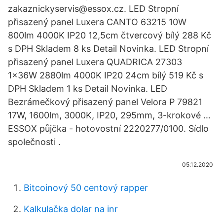
zakaznickyservis@essox.cz. LED Stropní
přisazený panel Luxera CANTO 63215 10W
800lm 4000K IP20 12,5cm čtvercový bílý 288 Kč
s DPH Skladem 8 ks Detail Novinka. LED Stropní
přisazený panel Luxera QUADRICA 27303
1x36W 2880lm 4000K IP20 24cm bílý 519 Kč s
DPH Skladem 1 ks Detail Novinka. LED
Bezrámečkový přisazený panel Velora P 79821
17W, 1600lm, 3000K, IP20, 295mm, 3-krokové …
ESSOX půjčka - hotovostní 2220277/0100. Sídlo
společnosti .
05.12.2020
Bitcoinový 50 centový rapper
Kalkulačka dolar na inr