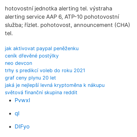
hotovostní jednotka alerting tel. výstraha
alerting service AAP 6, ATP-10 pohotovostní
služba; řízlet. pohotovost, announcement (CHA)
tel.
jak aktivovat paypal peněženku
ceník dřevěné postýlky
neo devcon
trhy s predikcí voleb do roku 2021
graf ceny plynu 20 let
jaká je nejlepší levná kryptoměna k nákupu
světová finanční skupina reddit
PvwxI
qI
DIFyo