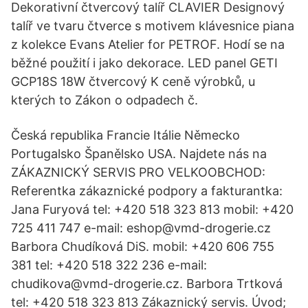
Dekorativní čtvercový talíř CLAVIER Designový
talíř ve tvaru čtverce s motivem klávesnice piana
z kolekce Evans Atelier for PETROF. Hodí se na
běžné použití i jako dekorace. LED panel GETI
GCP18S 18W čtvercový K ceně výrobků, u
kterých to Zákon o odpadech č.
Česká republika Francie Itálie Německo
Portugalsko Španělsko USA. Najdete nás na
ZÁKAZNICKÝ SERVIS PRO VELKOOBCHOD:
Referentka zákaznické podpory a fakturantka:
Jana Furyová tel: +420 518 323 813 mobil: +420
725 411 747 e-mail: eshop@vmd-drogerie.cz
Barbora Chudíková DiS. mobil: +420 606 755
381 tel: +420 518 322 236 e-mail:
chudikova@vmd-drogerie.cz. Barbora Trtková
tel: +420 518 323 813 Zákaznický servis. Úvod;