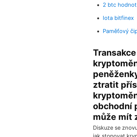
2 btc hodnot
Iota bitfinex
Paměťový či
Transakce
kryptoměn
peněženky
ztratit př
kryptoměn 
obchodní p
může mít z
Diskuze se znovu
jak stopovat kry