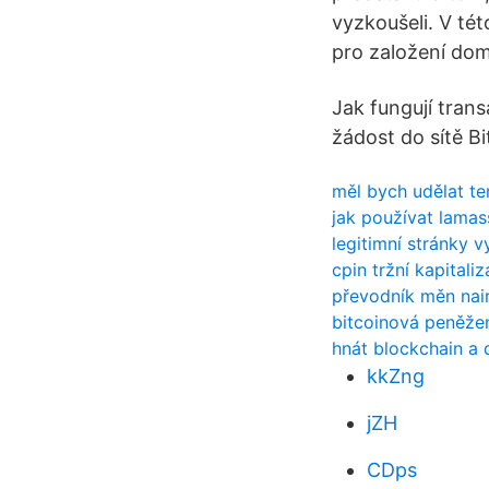
vyzkoušeli. V té
pro založení dom
Jak fungují trans
žádost do sítě Bi
měl bych udělat t
jak používat lama
legitimní stránky 
cpin tržní kapitali
převodník měn nair
bitcoinová peněže
hnát blockchain a 
kkZng
jZH
CDps