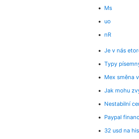
Ms
uo
nR
Je v nás etor
Typy písemn
Mex směna v
Jak mohu zvýš
Nestabilní ce
Paypal finan
32 usd na his