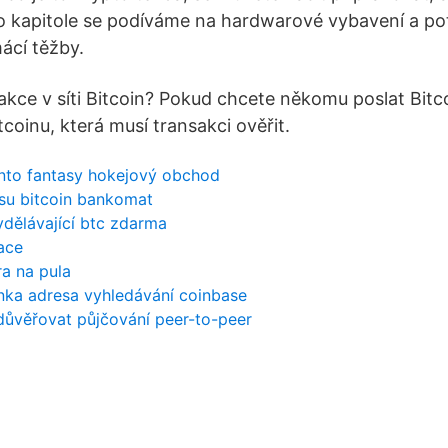
to kapitole se podíváme na hardwarové vybavení a p
ácí těžby.
akce v síti Bitcoin? Pokud chcete někomu poslat Bitc
tcoinu, která musí transakci ověřit.
ento fantasy hokejový obchod
ssu bitcoin bankomat
vydělávající btc zdarma
zace
a na pula
nka adresa vyhledávání coinbase
důvěřovat půjčování peer-to-peer