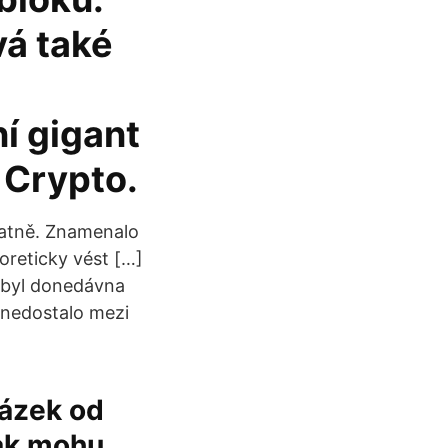
vá také
í gigant
 Crypto.
patně. Znamenalo
eoreticky vést […]
 byl donedávna
o nedostalo mezi
tázek od
„Jak mohu