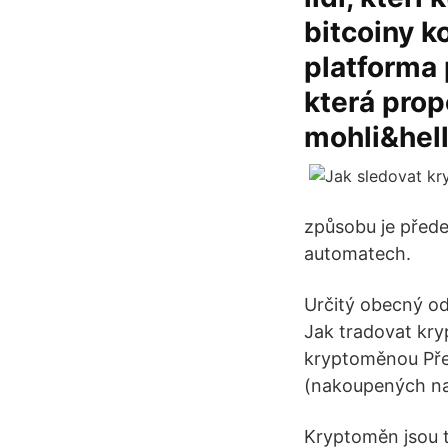
bitcoiny k
platforma
která prop
mohli&hell
způsobu je před
automatech.
Určitý obecný od
Jak tradovat kr
kryptoměnou Pře
(nakoupených na
Kryptoměn jsou ti