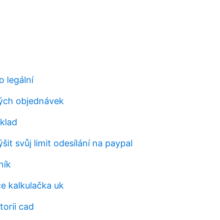
o legální
ých objednávek
klad
it svůj limit odesílání na paypal
ník
ce kalkulačka uk
torii cad