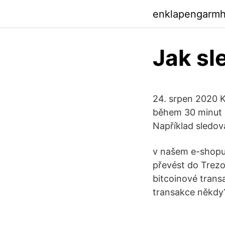
enklapengarm
Jak sl
24. srpen 2020 K
během 30 minut u
Například sledov
v našem e-shopu)
převést do Trezo
bitcoinové trans
transakce někdy