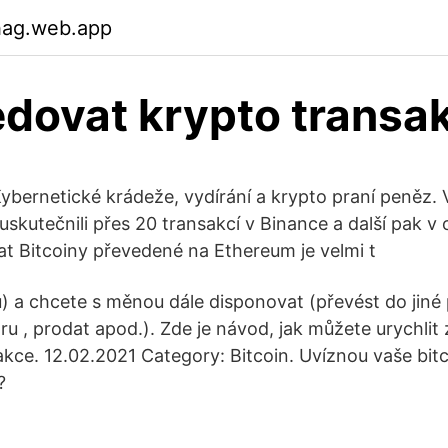
hag.web.app
edovat krypto transa
ybernetické krádeže, vydírání a krypto praní peněz. 
skutečnili přes 20 transakcí v Binance a další pak v 
at Bitcoiny převedené na Ethereum je velmi t
 a chcete s měnou dále disponovat (převést do jiné
ru , prodat apod.). Zde je návod, jak můžete urychli
akce. 12.02.2021 Category: Bitcoin. Uvíznou vaše bit
?