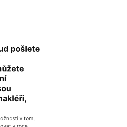
ud pošlete
í
můžete
ní
sou
akléři,
možnosti v tom,
dovat v roce