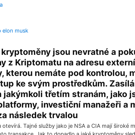
a
p elon musk
 kryptoměny jsou nevratné a pok
y z Kriptomatu na adresu extern
, kterou nemáte pod kontrolou, 
ístup ke svým prostředkům. Zasílá
jakýmkoli třetím stranám, jako j
latformy, investiční manažeři a m
a následek trvalou
 otevírá. Tajné služby jako je NSA a CIA mají široké 
pto transakce. Jak to dopadlo a jaké kryptoměny sle