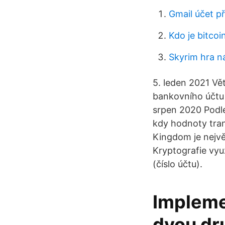
Gmail účet př
Kdo je bitcoi
Skyrim hra n
5. leden 2021 Vě
bankovního účtu 
srpen 2020 Podle
kdy hodnoty tran
Kingdom je nejv
Kryptografie vyu
(číslo účtu).
Impleme
dvou dr