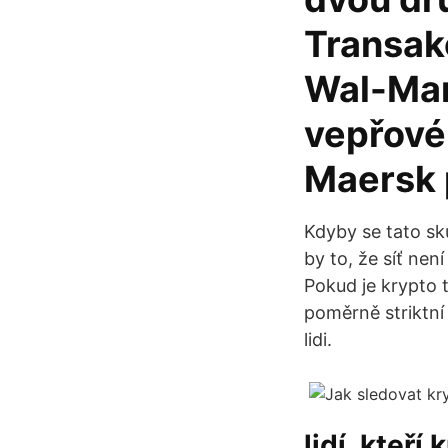
Transak
Wal-Mar
vepřové
Maersk 
Kdyby se tato sk
by to, že síť nen
Pokud je krypto
poměrně striktní 
lidi.
lidí, kteří