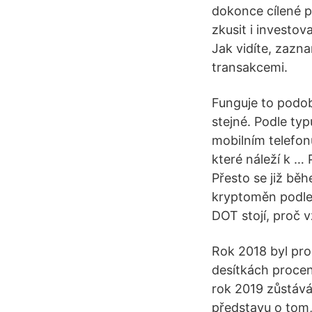
dokonce cílené p
zkusit i investo
Jak vidíte, zazna
transakcemi.
Funguje to podob
stejné. Podle typ
mobilním telefon
které náleží k … 
Přesto se již bě
kryptoměn podle 
DOT stojí, proč 
Rok 2018 byl pro
desítkách procen
rok 2019 zůstává
představu o tom, 