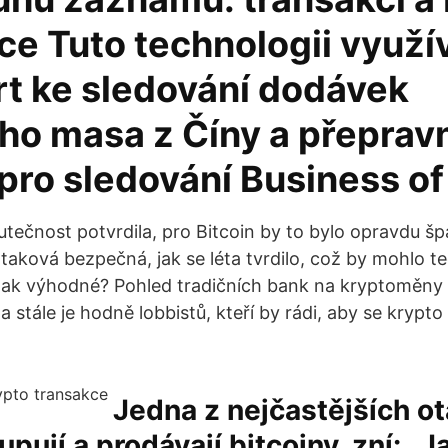
ce Tuto technologii využí
t ke sledování dodávek
ho masa z Číny a přepravn
pro sledování Business of
utečnost potvrdila, pro Bitcoin by to bylo opravdu š
í taková bezpečná, jak se léta tvrdilo, což by mohlo t
 tak výhodné? Pohled tradičních bank na kryptoměny
a stále je hodně lobbistů, kteří by rádi, aby se krypt
Jedna z nejčastějších o
 kupují a prodávají bitcoiny, zní: 