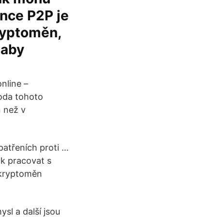
ance P2P je
ryptoměn,
 aby
nline –
oda tohoto
 než v
patřeních proti …
k pracovat s
 kryptoměn
sl a další jsou