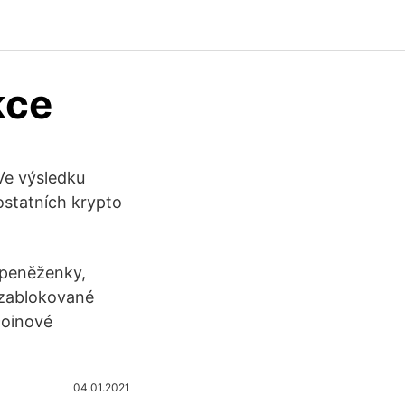
kce
Ve výsledku
ostatních krypto
 peněženky,
t zablokované
coinové
04.01.2021