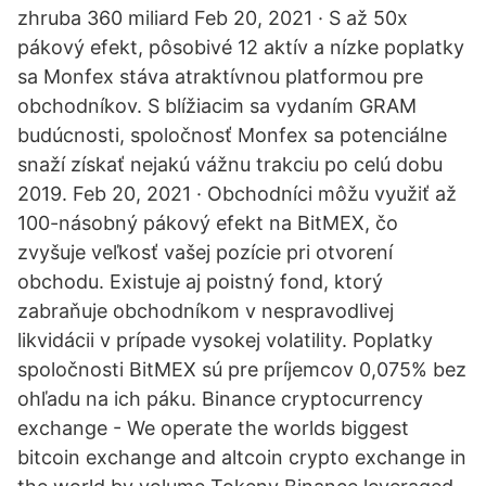
zhruba 360 miliard Feb 20, 2021 · S až 50x
pákový efekt, pôsobivé 12 aktív a nízke poplatky
sa Monfex stáva atraktívnou platformou pre
obchodníkov. S blížiacim sa vydaním GRAM
budúcnosti, spoločnosť Monfex sa potenciálne
snaží získať nejakú vážnu trakciu po celú dobu
2019. Feb 20, 2021 · Obchodníci môžu využiť až
100-násobný pákový efekt na BitMEX, čo
zvyšuje veľkosť vašej pozície pri otvorení
obchodu. Existuje aj poistný fond, ktorý
zabraňuje obchodníkom v nespravodlivej
likvidácii v prípade vysokej volatility. Poplatky
spoločnosti BitMEX sú pre príjemcov 0,075% bez
ohľadu na ich páku. Binance cryptocurrency
exchange - We operate the worlds biggest
bitcoin exchange and altcoin crypto exchange in