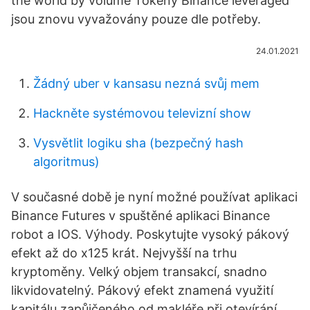
the world by volume Tokeny Binance leveraged
jsou znovu vyvažovány pouze dle potřeby.
24.01.2021
Žádný uber v kansasu nezná svůj mem
Hackněte systémovou televizní show
Vysvětlit logiku sha (bezpečný hash
algoritmus)
V současné době je nyní možné používat aplikaci
Binance Futures v spuštěné aplikaci Binance
robot a IOS. Výhody. Poskytujte vysoký pákový
efekt až do x125 krát. Nejvyšší na trhu
kryptoměny. Velký objem transakcí, snadno
likvidovatelný. Pákový efekt znamená využití
kapitálu zapůjčeného od makléře při otevírání