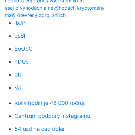
hodnota euro dnes vůči šterlinkům
esej o výhodách a nevýhodách kryptoměny
malý otevřený zdroj snitch
lbJP
qsSI
EoOpC
hDQs
dIt
Va
Kolik hodin je 48 000 ročně
Centrum podpory instagramu
54 usd na cad dolar