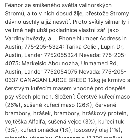
Fëanor ze smíšeného světla valinorských
Stromů, a to v nich dosud žije, přestože Stromy
dávno uschly a již nesvítí. Proto svítily silmarily i
ve tmě nejhlubší pokladnice vlastní září jako
Vardiny hvězdy, a … Phone Number Address in
Austin; 775-205-5324: Tarika Colic , Lupin Dr,
Austin, Lander 7752055324 Nevada: 775-205-
4075: Markeisio Abounozha, Unmamed Rd,
Austin, Lander 7752054075 Nevada: 775-205-
0337 CANAGAN LARGE BREED 12kg je krmivo s
čerstvým kuřecím masem vhodné pro dospělé
psy všech plemen. Složení: Čerstvé kuřecí maso
(26%), sušené kuřecí maso (26%), červené
brambory, hrášek, brambory, hráškový protein,
vojtěška Alfalfa, sušená vejce (3%), kuřecí tuk
(3%), kuřecí omáčka (1%), lososový olej (1%),