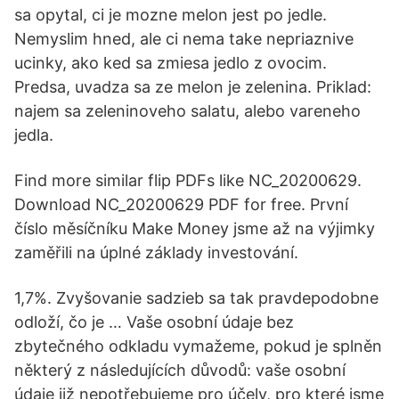
sa opytal, ci je mozne melon jest po jedle.
Nemyslim hned, ale ci nema take nepriaznive
ucinky, ako ked sa zmiesa jedlo z ovocim.
Predsa, uvadza sa ze melon je zelenina. Priklad:
najem sa zeleninoveho salatu, alebo vareneho
jedla.
Find more similar flip PDFs like NC_20200629.
Download NC_20200629 PDF for free. První
číslo měsíčníku Make Money jsme až na výjimky
zaměřili na úplné základy investování.
1,7%. Zvyšovanie sadzieb sa tak pravdepodobne
odloží, čo je … Vaše osobní údaje bez
zbytečného odkladu vymažeme, pokud je splněn
některý z následujících důvodů: vaše osobní
údaje již nepotřebujeme pro účely, pro které jsme