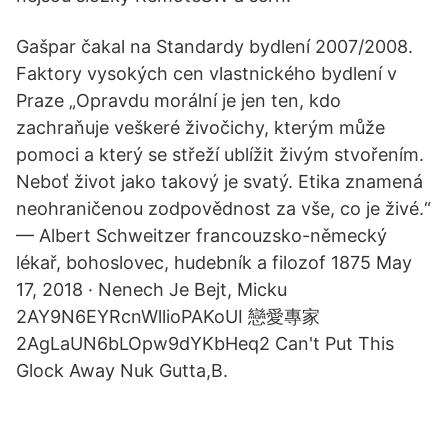
Gašpar čakal na Standardy bydlení 2007/2008.
Faktory vysokých cen vlastnického bydlení v
Praze „Opravdu morální je jen ten, kdo
zachraňuje veškeré živočichy, kterým může
pomoci a který se střeží ublížit živým stvořením.
Neboť život jako takový je svatý. Etika znamená
neohraničenou zodpovědnost za vše, co je živé.“
— Albert Schweitzer francouzsko-německý
lékař, bohoslovec, hudebník a filozof 1875 May
17, 2018 · Nenech Je Bejt, Micku
2AY9N6EYRcnWllioPAKoUI 戀愛專家
2AgLaUN6bLOpw9dYKbHeq2 Can't Put This
Glock Away Nuk Gutta,B.