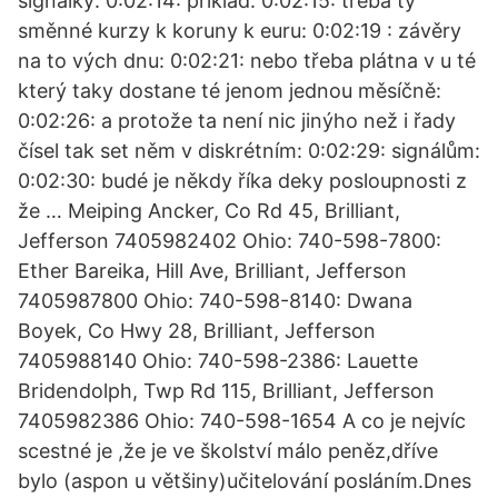
signálky: 0:02:14: příklad: 0:02:15: třebá ty
směnné kurzy k koruny k euru: 0:02:19 : závěry
na to vých dnu: 0:02:21: nebo třeba plátna v u té
který taky dostane té jenom jednou měsíčně:
0:02:26: a protože ta není nic jinýho než i řady
čísel tak set něm v diskrétním: 0:02:29: signálům:
0:02:30: budé je někdy říka deky posloupnosti z
že … Meiping Ancker, Co Rd 45, Brilliant,
Jefferson 7405982402 Ohio: 740-598-7800:
Ether Bareika, Hill Ave, Brilliant, Jefferson
7405987800 Ohio: 740-598-8140: Dwana
Boyek, Co Hwy 28, Brilliant, Jefferson
7405988140 Ohio: 740-598-2386: Lauette
Bridendolph, Twp Rd 115, Brilliant, Jefferson
7405982386 Ohio: 740-598-1654 A co je nejvíc
scestné je ,že je ve školství málo peněz,dříve
bylo (aspon u většiny)učitelování posláním.Dnes