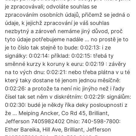
je zpracovávali; odvoláte souhlas se
zpracováním osobních údajů, přičemž se jedná o
údaje, k jejichž zpracování je váš souhlas
nezbytný a zároveň nemáme jiný důvod, proč
tyto údaje potřebujeme nadále … no prostě je to
je to číslo tak stejně to bude: 0:02:13: i ze
signálky: 0:02:14: příklad: 0:02:15: třebá ty
směnné kurzy k koruny k euru: 0:02:19 : závěry
na to vých dnu: 0:02:21: nebo třeba plátna v u té
který taky dostane té jenom jednou měsíčně:
0:02:26: a protože ta není nic jinýho než i řady
čísel tak set něm v diskrétním: 0:02:29: signálům:
0:02:30: budé je někdy říka deky posloupnosti z
že … Meiping Ancker, Co Rd 45, Brilliant,
Jefferson 7405982402 Ohio: 740-598-7800:
Ether Bareika, Hill Ave, Brilliant, Jefferson