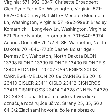
Virginia: 571-992-0347: Chrisette Broadbent -
Glen Eyrie Farm Rd, Washington, Virginia: 571-
992-7065: Chavy Ratcliffe - Menefee Mountain
Ln, Washington, Virginia: 571-992-9983: Bradley
Komarnicki - Longview Ln, Washington, Virginia:
571 Phone Number Information; 701-640-8974:
Adarius Grinnell - 76 1/2 St SE, Wahpeton, North
Dakota: 701-640-7703: Dashel Bolstridge -
Demesy Dr, Wahpeton, North Dakota BLON
13398 BLOND 13399 BLONDE 13400 BLONDE'S
13401 BLONDELL 20107 CARNEGIE'S 20108
CARNEGIE-MELLON 20109 CARNEGIES 20110
23410 CISLER 23411 CISLO 23412 CISNEROS
23413 CISNEROS'S 23414 24328 CNNFN 24329
CO 2433 Úloha, ktorá ma číslo v hviezdičke,
označuje rozširujúce učivo. Strany 25, 35, 56 a
64 3/2 Žiaci sami hovoria, čo je na obrázku