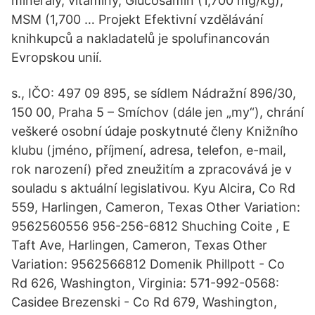
minerály, vitamíny, Glucosamin (1,700 mg/kg),
MSM (1,700 … Projekt Efektivní vzdělávání
knihkupců a nakladatelů je spolufinancován
Evropskou unií.
s., IČO: 497 09 895, se sídlem Nádražní 896/30,
150 00, Praha 5 – Smíchov (dále jen „my“), chrání
veškeré osobní údaje poskytnuté členy Knižního
klubu (jméno, příjmení, adresa, telefon, e-mail,
rok narození) před zneužitím a zpracovává je v
souladu s aktuální legislativou. Kyu Alcira, Co Rd
559, Harlingen, Cameron, Texas Other Variation:
9562560556 956-256-6812 Shuching Coite , E
Taft Ave, Harlingen, Cameron, Texas Other
Variation: 9562566812 Domenik Phillpott - Co
Rd 626, Washington, Virginia: 571-992-0568:
Casidee Brezenski - Co Rd 679, Washington,