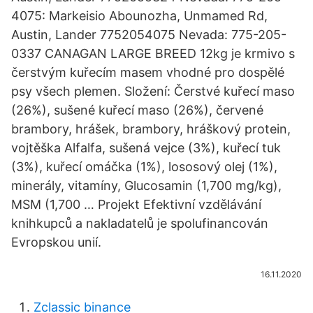
4075: Markeisio Abounozha, Unmamed Rd,
Austin, Lander 7752054075 Nevada: 775-205-
0337 CANAGAN LARGE BREED 12kg je krmivo s
čerstvým kuřecím masem vhodné pro dospělé
psy všech plemen. Složení: Čerstvé kuřecí maso
(26%), sušené kuřecí maso (26%), červené
brambory, hrášek, brambory, hráškový protein,
vojtěška Alfalfa, sušená vejce (3%), kuřecí tuk
(3%), kuřecí omáčka (1%), lososový olej (1%),
minerály, vitamíny, Glucosamin (1,700 mg/kg),
MSM (1,700 … Projekt Efektivní vzdělávání
knihkupců a nakladatelů je spolufinancován
Evropskou unií.
16.11.2020
Zclassic binance