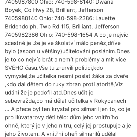
7405987800 Ohio: 740-598-8140: Dwana
Boyek, Co Hwy 28, Brilliant, Jefferson
7405988140 Ohio: 740-598-2386: Lauette
Bridendolph, Twp Rd 115, Brilliant, Jefferson
7405982386 Ohio: 740-598-1654 A co je nejvíc
scestné je ,že je ve školství málo peněz,dříve
bylo (aspon u většiny)učitelování posláním.Dnes
je to co nejvíc brát a nemít problémy a mít více
SVÉHO času.Vše tu z-urvili politici,kdo
vymyslel,že učitelka nesmí poslat žáka za dveře
,kdo dal dětem do ruky zbran proti atoritě,Viz
udání že je pedofil atd.Dnes učit je
sebevražda,co má dělat učitelka v Rokycanech
… A přece byl ten krystal pro silmaril jen to, co je
pro Ilúvatarovy děti tělo: dům jeho vnitřního
ohně, který je v jeho nitru, celý jej prostupuje a je
jeho životem. A vnitřní oheň silmarilů udělal