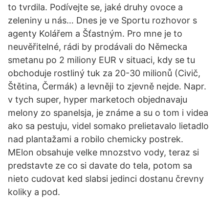
to tvrdila. Podívejte se, jaké druhy ovoce a
zeleniny u nás… Dnes je ve Sportu rozhovor s
agenty Kolářem a Šťastným. Pro mne je to
neuvěřitelné, rádi by prodávali do Německa
smetanu po 2 miliony EUR v situaci, kdy se tu
obchoduje rostliný tuk za 20-30 milionů (Civič,
Štětina, Čermák) a levněji to zjevně nejde. Napr.
v tych super, hyper marketoch objednavaju
melony zo spanelsja, je známe a su o tom i videa
ako sa pestuju, videl somako prelietavalo lietadlo
nad plantažami a robilo chemicky postrek.
MElon obsahuje velke mnozstvo vody, teraz si
predstavte ze co si davate do tela, potom sa
nieto cudovat ked slabsi jedinci dostanu črevny
koliky a pod.