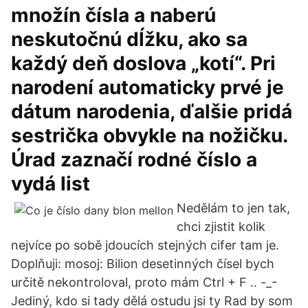
množín čísla a naberú
neskutočnú dĺžku, ako sa
každý deň doslova „kotí“. Pri
narodení automaticky prvé je
dátum narodenia, ďalšie pridá
sestrička obvykle na nožičku.
Úrad zaznačí rodné číslo a
vydá list
Nedělám to jen tak,
chci zjistit kolik
nejvíce po sobě jdoucích stejných cifer tam je.
Doplňuji: mosoj: Bilion desetinných čísel bych
určitě nekontroloval, proto mám Ctrl + F .. -_-
Jediný, kdo si tady dělá ostudu jsi ty Rad by som