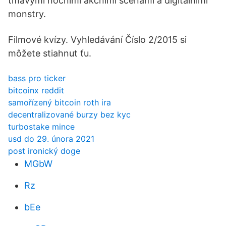
tmavými nočními akčními scénami a digitálními
monstry.
Filmové kvízy. Vyhledávání Číslo 2/2015 si
môžete stiahnut ťu.
bass pro ticker
bitcoinx reddit
samořízený bitcoin roth ira
decentralizované burzy bez kyc
turbostake mince
usd do 29. února 2021
post ironický doge
MGbW
Rz
bEe