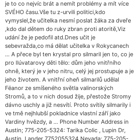
je to co nejvíc brát a nemít problémy a mít více
SVÉHO času.Vše tu z-urvili politici,kdo
vymyslel,že učitelka nesmí poslat žáka za dveře
,kdo dal dětem do ruky zbran proti atoritě,Viz
udání že je pedofil atd.Dnes učit je
sebevražda,co má dělat učitelka v Rokycanech
… A přece byl ten krystal pro silmaril jen to, co je
pro Ilúvatarovy děti tělo: dům jeho vnitřního
ohně, který je v jeho nitru, celý jej prostupuje a je
jeho životem. A vnitřní oheň silmarilů udělal
Fëanor ze smíšeného světla valinorských
Stromů, a to v nich dosud žije, přestože Stromy
dávno uschly a již nesvítí. Proto svítily silmarily i
ve tmě nejhlubší pokladnice vlastní září jako
Vardiny hvězdy, a … Phone Number Address in
Austin; 775-205-5324: Tarika Colic , Lupin Dr,
Austin, Lander 7752055324 Nevada: 775-205-