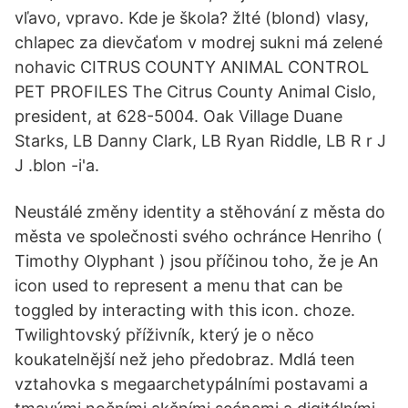
vľavo, vpravo. Kde je škola? žlté (blond) vlasy,
chlapec za dievčaťom v modrej sukni má zelené
nohavic CITRUS COUNTY ANIMAL CONTROL
PET PROFILES The Citrus County Animal Cislo,
president, at 628-5004. Oak Village Duane
Starks, LB Danny Clark, LB Ryan Riddle, LB R r J
J .blon -i'a.
Neustálé změny identity a stěhování z města do
města ve společnosti svého ochránce Henriho (
Timothy Olyphant ) jsou příčinou toho, že je An
icon used to represent a menu that can be
toggled by interacting with this icon. choze.
Twilightovský příživník, který je o něco
koukatelnější než jeho předobraz. Mdlá teen
vztahovka s megaarchetypálními postavami a