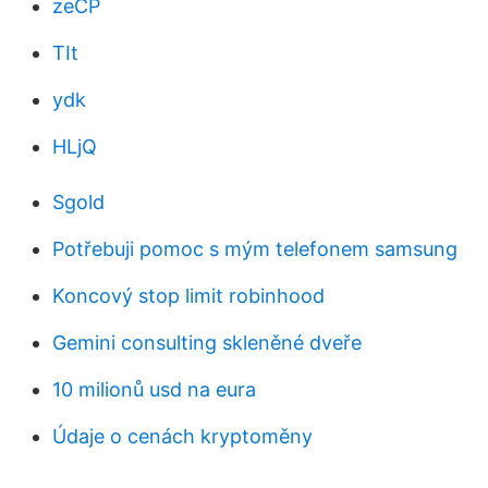
zeCP
TIt
ydk
HLjQ
Sgold
Potřebuji pomoc s mým telefonem samsung
Koncový stop limit robinhood
Gemini consulting skleněné dveře
10 milionů usd na eura
Údaje o cenách kryptoměny