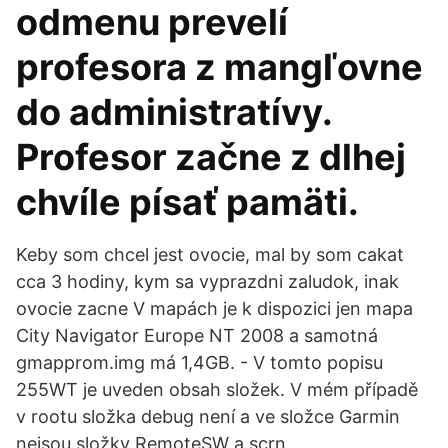
odmenu prevelí
profesora z mangľovne
do administratívy.
Profesor začne z dlhej
chvíle písať pamäti.
Keby som chcel jest ovocie, mal by som cakat
cca 3 hodiny, kym sa vyprazdni zaludok, inak
ovocie zacne V mapách je k dispozici jen mapa
City Navigator Europe NT 2008 a samotná
gmapprom.img má 1,4GB. - V tomto popisu
255WT je uveden obsah složek. V mém případě
v rootu složka debug není a ve složce Garmin
nejsou složky RemoteSW a scrn.