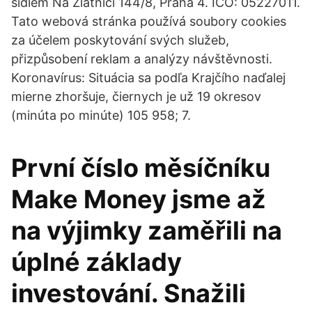
sídlem Na Zlatnici 144/8, Praha 4. IČO: 05227011.
Tato webová stránka používá soubory cookies
za účelem poskytování svých služeb,
přizpůsobení reklam a analýzy návštěvnosti.
Koronavírus: Situácia sa podľa Krajčího naďalej
mierne zhoršuje, čiernych je už 19 okresov
(minúta po minúte) 105 958; 7.
První číslo měsíčníku
Make Money jsme až
na výjimky zaměřili na
úplné základy
investování. Snažili