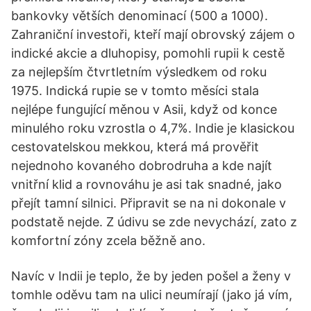
bankovky větších denominací (500 a 1000).
Zahraniční investoři, kteří mají obrovský zájem o
indické akcie a dluhopisy, pomohli rupii k cestě
za nejlepším čtvrtletním výsledkem od roku
1975. Indická rupie se v tomto měsíci stala
nejlépe fungující měnou v Asii, když od konce
minulého roku vzrostla o 4,7%. Indie je klasickou
cestovatelskou mekkou, která má prověřit
nejednoho kovaného dobrodruha a kde najít
vnitřní klid a rovnováhu je asi tak snadné, jako
přejít tamní silnici. Připravit se na ni dokonale v
podstatě nejde. Z údivu se zde nevychází, zato z
komfortní zóny zcela běžně ano.
Navíc v Indii je teplo, že by jeden pošel a ženy v
tomhle oděvu tam na ulici neumírají (jako já vím,