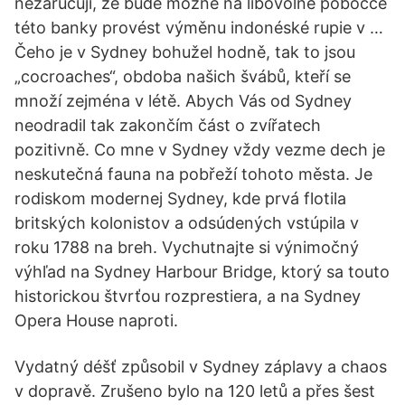
nezaručují, že bude možné na libovolné pobočce
této banky provést výměnu indonéské rupie v …
Čeho je v Sydney bohužel hodně, tak to jsou
„cocroaches“, obdoba našich švábů, kteří se
množí zejména v létě. Abych Vás od Sydney
neodradil tak zakončím část o zvířatech
pozitivně. Co mne v Sydney vždy vezme dech je
neskutečná fauna na pobřeží tohoto města. Je
rodiskom modernej Sydney, kde prvá flotila
britských kolonistov a odsúdených vstúpila v
roku 1788 na breh. Vychutnajte si výnimočný
výhľad na Sydney Harbour Bridge, ktorý sa touto
historickou štvrťou rozprestiera, a na Sydney
Opera House naproti.
Vydatný déšť způsobil v Sydney záplavy a chaos
v dopravě. Zrušeno bylo na 120 letů a přes šest