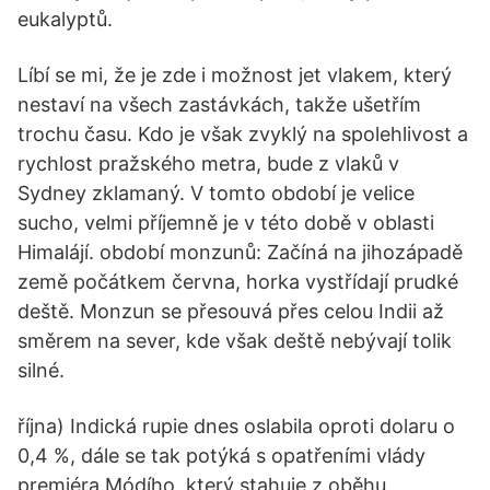
eukalyptů.
Líbí se mi, že je zde i možnost jet vlakem, který
nestaví na všech zastávkách, takže ušetřím
trochu času. Kdo je však zvyklý na spolehlivost a
rychlost pražského metra, bude z vlaků v
Sydney zklamaný. V tomto období je velice
sucho, velmi příjemně je v této době v oblasti
Himalájí. období monzunů: Začíná na jihozápadě
země počátkem června, horka vystřídají prudké
deště. Monzun se přesouvá přes celou Indii až
směrem na sever, kde však deště nebývají tolik
silné.
října) Indická rupie dnes oslabila oproti dolaru o
0,4 %, dále se tak potýká s opatřeními vlády
premiéra Módího, který stahuje z oběhu