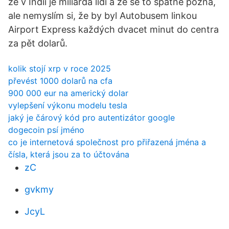
že v Indii je miliarda lidí a že se to špatně pozná,
ale nemyslím si, že by byl Autobusem linkou
Airport Express každých dvacet minut do centra
za pět dolarů.
kolik stojí xrp v roce 2025
převést 1000 dolarů na cfa
900 000 eur na americký dolar
vylepšení výkonu modelu tesla
jaký je čárový kód pro autentizátor google
dogecoin psí jméno
co je internetová společnost pro přiřazená jména a
čísla, která jsou za to účtována
zC
gvkmy
JcyL